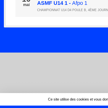
ASMF U14 1
-
Afpo 1
mai
CHAMPIONNAT U14 D4 POULE B, 4ÈME JOUR
SPORTS
REGIONS
Ce site utilise des cookies et vous do
128206
visites