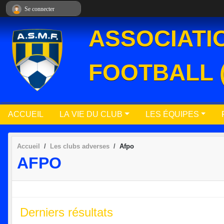
Panneau de gestion des cookies
Se connecter
ASSOCIATI
FOOTBALL 
ACCUEIL
LA VIE DU CLUB
LES ÉQUIPES
Accueil
Les clubs adverses
Afpo
AFPO
Derniers résultats