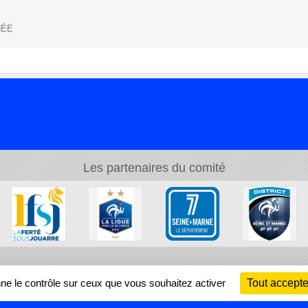
NÉE
Les partenaires du comité
Ch
nne le contrôle sur ceux que vous souhaitez activer
Tout accepte
Information