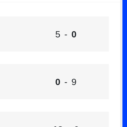
5
-
0
0
-
9